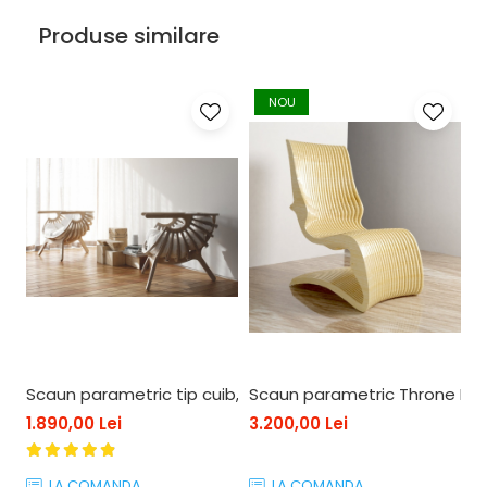
Produse similare
NOU
Scaun parametric tip cuib, lemn
Scaun parametric Throne II, 
S
1.890,00 Lei
3.200,00 Lei
2
LA COMANDA
LA COMANDA