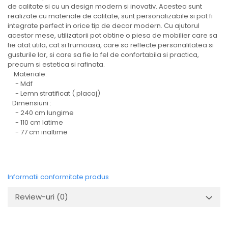
de calitate si cu un design modern si inovativ. Acestea sunt
realizate cu materiale de calitate, sunt personalizabile si pot fi
integrate perfect in orice tip de decor modern. Cu ajutorul
acestor mese, utilizatorii pot obtine o piesa de mobilier care sa
fie atat utila, cat si frumoasa, care sa reflecte personalitatea si
gusturile lor, si care sa fie la fel de confortabila si practica,
precum si estetica si rafinata.
Materiale:
- Mdf
- Lemn stratificat ( placaj)
Dimensiuni :
- 240 cm lungime
- 110 cm latime
- 77 cm inaltime
Informatii conformitate produs
Review-uri
(0)