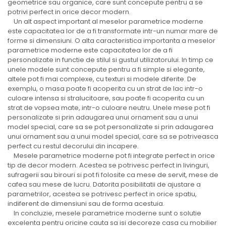
geometrice sau organice, care sunt concepute pentru a se
potrivi perfect in orice decor modern.
Un alt aspect important al meselor parametrice moderne
este capacitatea lor de a fi transformate intr-un numar mare de
forme si dimensiuni. O alta caracteristica importanta a meselor
parametrice moderne este capacitatea lor de a fi
personalizate in functie de stilul si gustul utilizatorului. In timp ce
unele modele sunt concepute pentru a fi simple si elegante,
altele pot fi mai complexe, cu texturi si modele diferite. De
exemplu, o masa poate fi acoperita cu un strat de lac intr-o
culoare intensa si stralucitoare, sau poate fi acoperita cu un
strat de vopsea mate, intr-o culoare neutru. Unele mese pot fi
personalizate si prin adaugarea unui ornament sau a unui
model special, care sa se pot personalizate si prin adaugarea
unui ornament sau a unui model special, care sa se potriveasca
perfect cu restul decorului din incapere.
Mesele parametrice moderne pot fi integrate perfect in orice
tip de decor modern. Acestea se potrivesc perfect in livinguri,
sufragerii sau birouri si pot fi folosite ca mese de servit, mese de
cafea sau mese de lucru. Datorita posibilitatii de ajustare a
parametrilor, acestea se potrivesc perfect in orice spatiu,
indiferent de dimensiuni sau de forma acestuia.
In concluzie, mesele parametrice moderne sunt o solutie
excelenta pentru oricine cauta sa isi decoreze casa cu mobilier