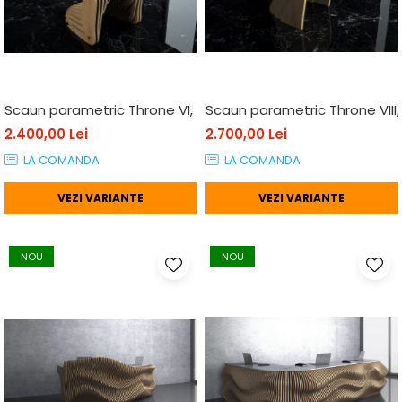
Scaun parametric Throne VI, lemn
Scaun parametric Throne VIII
2.400,00 Lei
2.700,00 Lei
LA COMANDA
LA COMANDA
VEZI VARIANTE
VEZI VARIANTE
NOU
NOU