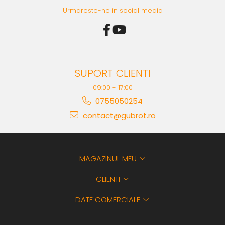
Urmareste-ne in social media
SUPORT CLIENTI
09:00 - 17:00
0755050254
contact@gubrot.ro
MAGAZINUL MEU
CLIENTI
DATE COMERCIALE