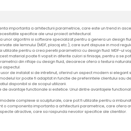
nta importanta a arhitecturii parametrice, care este un trend in ascens
necesitatile specifice ale unui proiect arhitectural.
a unor algoritmi si software specializat pentru a genera un design flu
rivate ale lemnului (MDF, placaj etc.), care sunt dispuse in mod regul
utilizate pentru a crea peretii parametrici cu design fluid. MDF-ul vop
 material poate fi vopsit in diferite culori si finisaje, pentru a se potri
metrici din riflaje cu design fluid, deoarece ofera o textura naturala 
si aspectul.
usor de instalat si de intretinut, oferind un aspect modern si elegant spa
modelul lor poate fi adaptat in functie de preferintele clientului sau de
iul disponibil si de scopul utilizarii.
e de avantaje functionale si estetice. Unul dintre avantajele functionale
dele complexe si sculpturale, care pot fi utilizate pentru a imbunatati
 sunt o componenta importanta a arhitecturii parametrice, care ofera 
specte atractive, care sa raspunda nevoilor specifice ale clientilor.