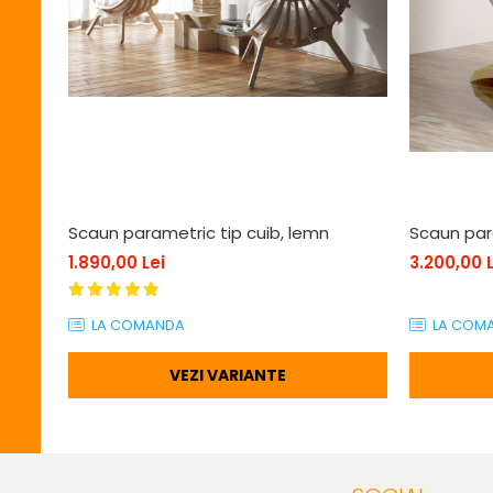
Scaun parametric tip cuib, lemn
Scaun par
1.890,00 Lei
3.200,00 L
LA COMANDA
LA COM
VEZI VARIANTE