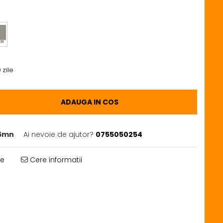
 zile
ADAUGA IN COS
6mn
Ai nevoie de ajutor?
0755050254
te
Cere informatii