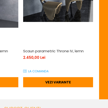
 lemn
Scaun parametric Throne IV, lemn
Scaun
2.450,00 Lei
2.300
LA COMANDA
LA
VEZI VARIANTE