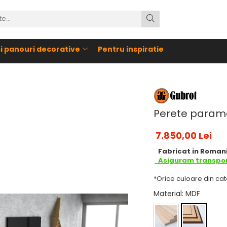
si panouri decorative
Pentru inspiratie
Perete parame
7.850,00 Lei
Fabricat in Romani
Asiguram transpor
*Orice culoare din cat
Material
: MDF