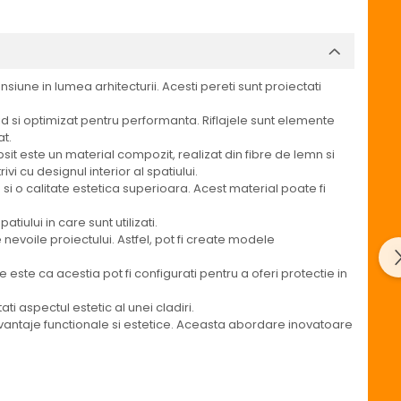
iune in lumea arhitecturii. Acesti pereti sunt proiectati
id si optimizat pentru performanta. Riflajele sunt elemente
at.
sit este un material compozit, realizat din fibre de lemn si
vi cu designul interior al spatiului.
si o calitate estetica superioara. Acest material poate fi
tiului in care sunt utilizati.
 nevoile proiectului. Astfel, pot fi create modele
 este ca acestia pot fi configurati pentru a oferi protectie in
 aspectul estetic al unei cladiri.
avantaje functionale si estetice. Aceasta abordare inovatoare