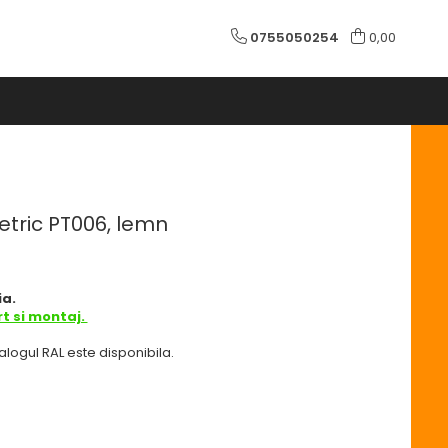
0755050254
0,00
tric PT006, lemn
a.
t si montaj.
alogul RAL este disponibila.