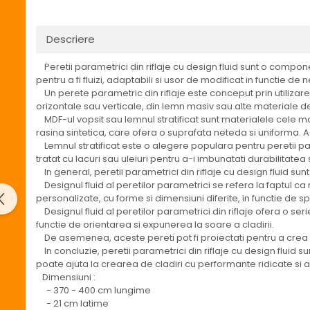
Descriere
Peretii parametrici din riflaje cu design fluid sunt o compone
pentru a fi fluizi, adaptabili si usor de modificat in functie de 
Un perete parametric din riflaje este conceput prin utilizare
orizontale sau verticale, din lemn masiv sau alte materiale de
MDF-ul vopsit sau lemnul stratificat sunt materialele cele mai 
rasina sintetica, care ofera o suprafata neteda si uniforma. Acest
Lemnul stratificat este o alegere populara pentru peretii para
tratat cu lacuri sau uleiuri pentru a-i imbunatati durabilitatea 
In general, peretii parametrici din riflaje cu design fluid sunt 
Designul fluid al peretilor parametrici se refera la faptul ca 
personalizate, cu forme si dimensiuni diferite, in functie de spat
Designul fluid al peretilor parametrici din riflaje ofera o seri
functie de orientarea si expunerea la soare a cladirii.
De asemenea, aceste pereti pot fi proiectati pentru a crea mo
In concluzie, peretii parametrici din riflaje cu design fluid
poate ajuta la crearea de cladiri cu performante ridicate si a
Dimensiuni :
- 370 - 400 cm lungime
- 21 cm latime