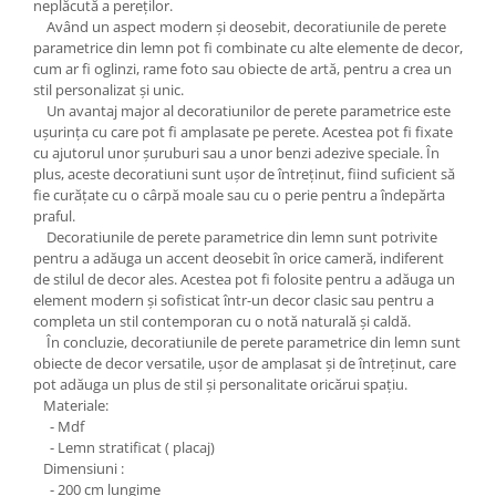
neplăcută a pereților.
Având un aspect modern și deosebit, decoratiunile de perete
parametrice din lemn pot fi combinate cu alte elemente de decor,
cum ar fi oglinzi, rame foto sau obiecte de artă, pentru a crea un
stil personalizat și unic.
Un avantaj major al decoratiunilor de perete parametrice este
ușurința cu care pot fi amplasate pe perete. Acestea pot fi fixate
cu ajutorul unor șuruburi sau a unor benzi adezive speciale. În
plus, aceste decoratiuni sunt ușor de întreținut, fiind suficient să
fie curățate cu o cârpă moale sau cu o perie pentru a îndepărta
praful.
Decoratiunile de perete parametrice din lemn sunt potrivite
pentru a adăuga un accent deosebit în orice cameră, indiferent
de stilul de decor ales. Acestea pot fi folosite pentru a adăuga un
element modern și sofisticat într-un decor clasic sau pentru a
completa un stil contemporan cu o notă naturală și caldă.
În concluzie, decoratiunile de perete parametrice din lemn sunt
obiecte de decor versatile, ușor de amplasat și de întreținut, care
pot adăuga un plus de stil și personalitate oricărui spațiu.
Materiale:
- Mdf
- Lemn stratificat ( placaj)
Dimensiuni :
- 200 cm lungime