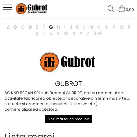
0,00
Pereti si mobilier parametric
Pereti si panouri decorative
A
B
C
D
E
F
G
H
I
J
K
L
M
N
O
P
Q
R
Mobilier parametric
Oglinzi decorative
S
T
U
V
W
X
Y
Z
0-9
Birouri si receptii
Pereti decorativi
Banci si canapele
Scaune
Mese
Decoratiuni de perete
GUBROT
Pereti parametrici
SC KND BEGAN SRL sub Brandul GUBROT, are ca domeniul de
activitate fabricarea obiectelor decorative din lemn masiv (e.x.
statuete si ornamente, incrustatii si stative etc.) si
comercializarea acestora.
Vezi mai multe produse