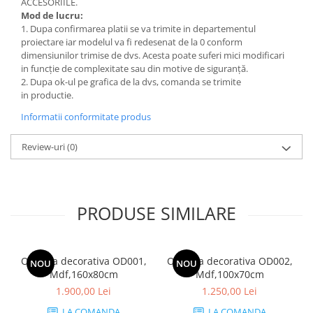
ACCESORIILE.
Mod de lucru:
1. Dupa confirmarea platii se va trimite in departementul
proiectare iar modelul va fi redesenat de la 0 conform
dimensiunilor trimise de dvs. Acesta poate suferi mici modificari
in funcție de complexitate sau din motive de siguranță.
2. Dupa ok-ul pe grafica de la dvs, comanda se trimite
in productie.
Informatii conformitate produs
Review-uri
(0)
PRODUSE SIMILARE
Oglinda decorativa OD001,
Oglinda decorativa OD002,
NOU
NOU
Mdf,160x80cm
Mdf,100x70cm
1.900,00 Lei
1.250,00 Lei
LA COMANDA
LA COMANDA