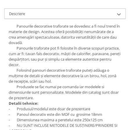
Descriere
Panourile decorative traforate se dovedesc a fi noul trend în
materie de design. Acestea oferă posibilități nenumărate de a
crea amenajări spectaculoase, datorita versatilității de care dau
dovadă.
Panourile traforate pot fi folosite în diverse scopuri practice,
cum ar fi: tavan fals decorativ, măști de calorifer, paravane, pereți
despărțitori, sau pur și simplu ca elemente autentice pentru
decor.
Folosind panouri decorative traforate puteți adăuga o
mulțime de detalii și elemente decorative la un birou, hol, zonă
de recepție, scări sau hol.
Produsele se fac numai pe comanda iar modelele si
dimensiunile sunt personalizate. Modelele din catalog sunt doar
de prezentare.
Detalii tehnice:
- Produsul/modelul este doar de prezentare
- Panoul decorativ este din MDF cu grosime 18mm
- Dimensiunea maxima a peretelui este 250x125 cm
- NU SUNT INCLUSE METODELE DE SUSȚINERE/PRINDERE SI