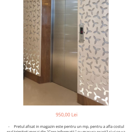
950,00 Lei
- Pretul afisat in magazin este pentru un mp, pentru a afla costul
real trimiteți mesaj din "Cere informatii " cu masura exactă și vi se va